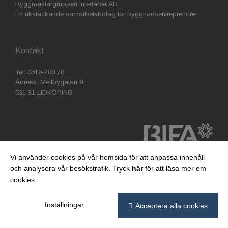
Byggmästargruppen Interfaber AB
En rikstäckande samarbetsbolag för byggnadsentreprenörer.
Kontakt
Tel: 0510-280 70
Adress: Mellbygatan 9
531 31 LIDKÖPING
Vi använder cookies på vår hemsida för att anpassa innehåll
och analysera vår besökstrafik. Tryck
här
för att läsa mer om
cookies.
Inställningar
Acceptera alla cookies