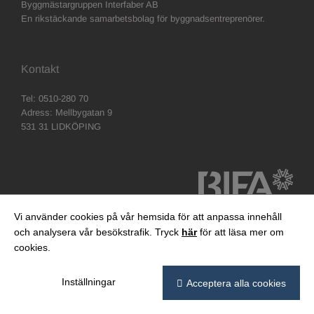
Byggmästargruppen Interfaber AB
En rikstäckande samarbetsbolag för byggnadsentreprenörer.
Kontakt
Tel: 0510-280 70
Adress: Mellbygatan 9
531 31 LIDKÖPING
Vi använder cookies på vår hemsida för att anpassa innehåll
och analysera vår besökstrafik. Tryck
här
för att läsa mer om
cookies.
Inställningar
Acceptera alla cookies