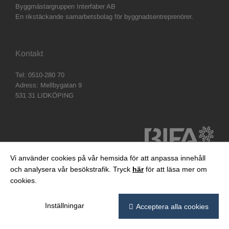
Byggmästargruppen Interfaber AB
En rikstäckande samarbetsbolag för byggnadsentreprenörer.
Kontakt
Tel: 0510-280 70
Adress: Mellbygatan 9
531 31 LIDKÖPING
Vi använder cookies på vår hemsida för att anpassa innehåll
och analysera vår besökstrafik. Tryck
här
för att läsa mer om
cookies.
Inställningar
Acceptera alla cookies