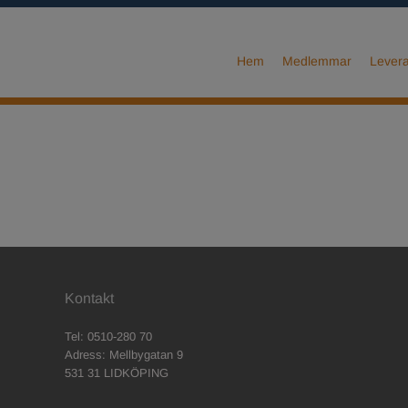
Hem
Medlemmar
Levera
Kontakt
Tel: 0510-280 70
Adress: Mellbygatan 9
531 31 LIDKÖPING